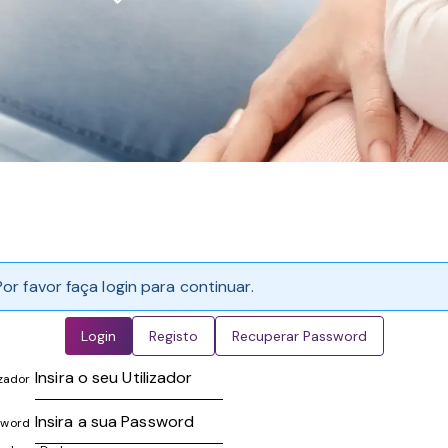
Por favor faça login para continuar.
Login
Registo
Recuperar Password
izador
sword