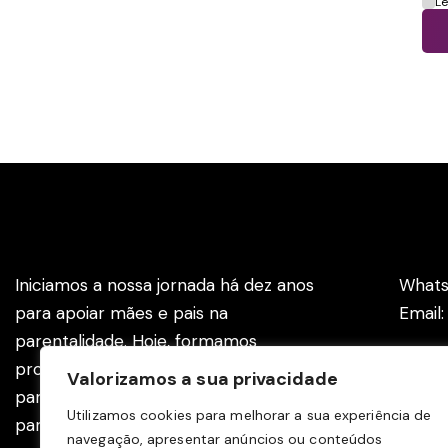
L
Instituto Rede Amamenta
Cont
Iniciamos a nossa jornada há dez anos
Whats
para apoiar mães e pais na
Email
parentalidade. Hoje, formamos
profissionais com ferramentas eficazes
Valorizamos a sua privacidade
para apoiar as famílias na gravidez,
Utilizamos cookies para melhorar a sua experiência de
parto e pós-parto.
navegação, apresentar anúncios ou conteúdos