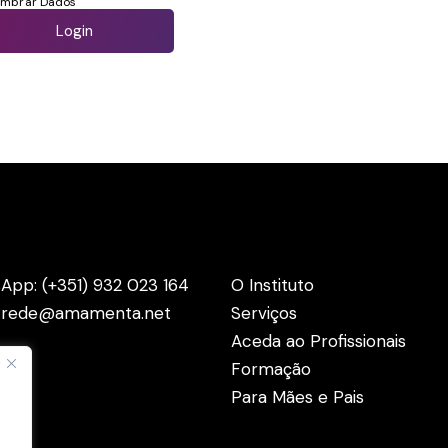
embrar Dados
actos
Menus
App: (+351) 932 023 164
O Instituto
: rede@amamenta.net
Serviços
Aceda ao Profissionais
Formação
Para Mães e Pais