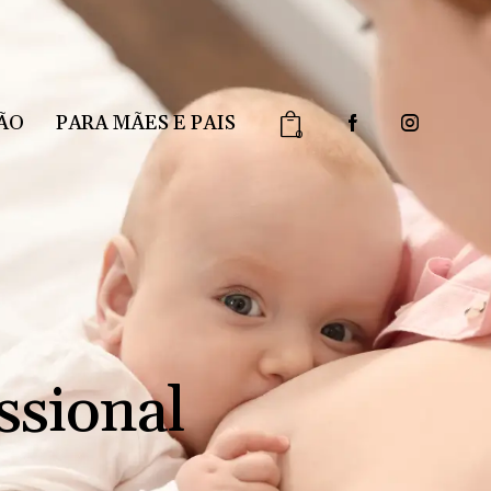
ÃO
PARA MÃES E PAIS
0
ssional