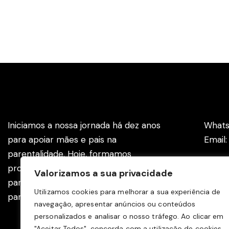
Instituto Rede Amamenta
Cont
Iniciamos a nossa jornada há dez anos
Whats
para apoiar mães e pais na
Email
parentalidade. Hoje, formamos
profissionais com ferramentas eficazes
Valorizamos a sua privacidade
para apoiar as famílias na gravidez,
Utilizamos cookies para melhorar a sua experiência de
parto e pós-parto.
navegação, apresentar anúncios ou conteúdos
personalizados e analisar o nosso tráfego. Ao clicar em
"Aceitar Todos", concorda com a utilização de cookies.