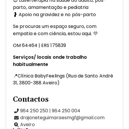
😎 Laserterapia na saúde do adulto, pós-
parto, amamentação e pediatria
🤰 Apoio na gravidez e no pós-parto
Se procuras um espaço seguro, com
empatia e com ciência, estou aqui. 💛
OM 64464 | ERS 175839
Serviços/ locais onde trabalho
habitualmente
📍Clínica BabyFeelings (Rua de Santo André
31, 3800-388 Aveiro)
Contactos
964 250 250 | 964 250 004
drajaneteguimaraesmgf@gmail.com
Aveiro