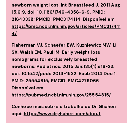
newborn weight loss. Int Breastfeed J. 2011 Aug
15;6:9. doi: 10.1186/1746-4358-6-9. PMID:
21843338; PMCID: PMC3174114. Disponível em
https://pmc.ncbi.nlm.nih.gov/articles/PMC317411
4/
Flaherman VJ, Schaefer EW, Kuzniewicz MW, Li
SX, Walsh EM, Paul IM. Early weight loss
nomograms for exclusively breastfed
newborns. Pediatrics. 2015 Jan;135(1):e16-23.
doi: 10.1542/peds.2014-1532.
Epub 2014 Dec 1.
PMID: 25554815; PMCID: PMC4279066.
Disponível em
https://pubmed.ncbi.nlm.nih.gov/25554815/
Conhece mais sobre o trabalho do Dr Ghaheri
aqui:
https://www.drghaheri.com/about