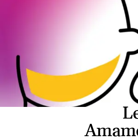
Le
Amame