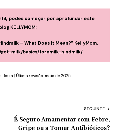
antil, podes começar por aprofundar este
 blog KELLYMOM:
d Hindmilk – What Does It Mean?”
KellyMom.
/got-milk/basics/foremilk-hindmilk/
doula | Última revisão: maio de 2025
SEGUINTE
É Seguro Amamentar com Febre,
Gripe ou a Tomar Antibióticos?