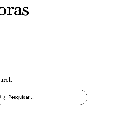
oras
earch