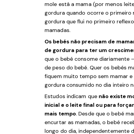
mole está a mama (por menos leit
gordura quando ocorre o primeiro r
gordura que flui no primeiro refl
mamadas.
Os bebés não precisam de mamar 
de gordura para ter um crescim
que o bebé consome diariamente – e
de peso do bebé. Quer os bebés 
fiquem muito tempo sem mamar e 
gordura consumido no dia inteiro n
Estudos indicam que
não existe m
inicial e o leite final ou para fo
mais tempo
. Desde que o bebé ma
encurtar as mamadas, o bebé rece
longo do dia, independentemente 